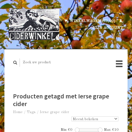
WINKELWAGEN (€0,00)
MIJN ACCOUNT
Producten getagd met Ierse grape
cider
Home
/
Tags
/
Ierse grape cider
Min: €
0
Max: €
10