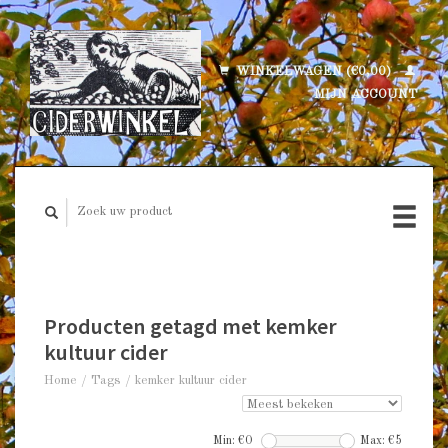
WINKELWAGEN (€0,00)
MIJN ACCOUNT
Producten getagd met kemker
kultuur cider
Home
/
Tags
/
kemker kultuur cider
Min: €
0
Max: €
5