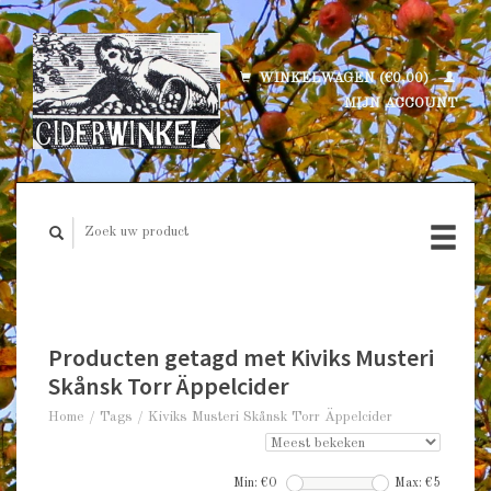
WINKELWAGEN (€0,00)
MIJN ACCOUNT
Producten getagd met Kiviks Musteri
Skånsk Torr Äppelcider
Home
/
Tags
/
Kiviks Musteri Skånsk Torr Äppelcider
Min: €
0
Max: €
5