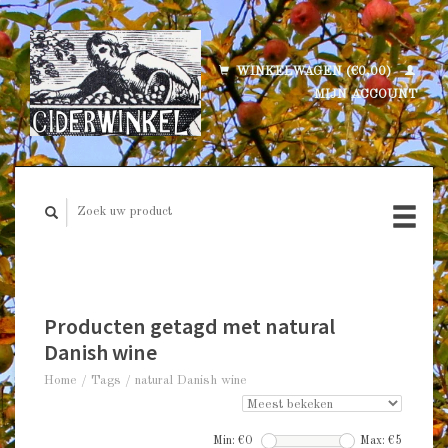
WINKELWAGEN (€0,00)
MIJN ACCOUNT
Producten getagd met natural
Danish wine
Home
/
Tags
/
natural Danish wine
Min: €
0
Max: €
5