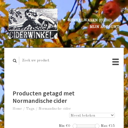
WINKELWAGEN (€0,00)
MIJN ACCOUNT
Producten getagd met
Normandische cider
Home
/
Tags
/
Normandische cider
Min: €
0
Max: €
15