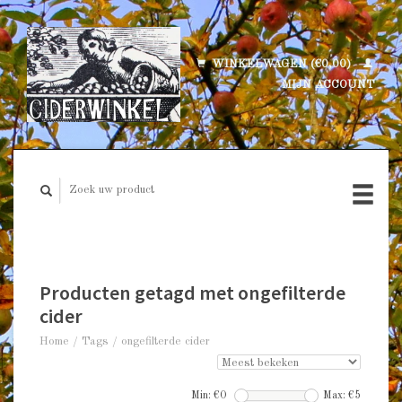
WINKELWAGEN (€0,00)
MIJN ACCOUNT
Producten getagd met ongefilterde
cider
Home
/
Tags
/
ongefilterde cider
Min: €
0
Max: €
5