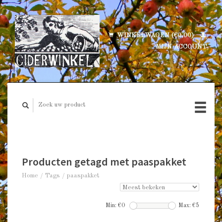
WINKELWAGEN (€0,00)
MIJN ACCOUNT
Producten getagd met paaspakket
Home
/
Tags
/
paaspakket
Min: €
0
Max: €
5