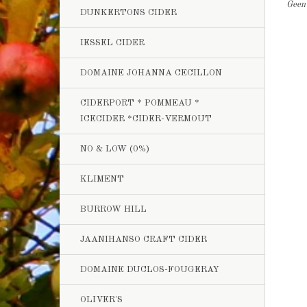
Geen 
DUNKERTONS CIDER
IESSEL CIDER
DOMAINE JOHANNA CECILLON
CIDERPORT * POMMEAU *
ICECIDER *CIDER-VERMOUT
NO & LOW (0%)
KLIMENT
BURROW HILL
JAANIHANSO CRAFT CIDER
DOMAINE DUCLOS-FOUGERAY
OLIVER'S