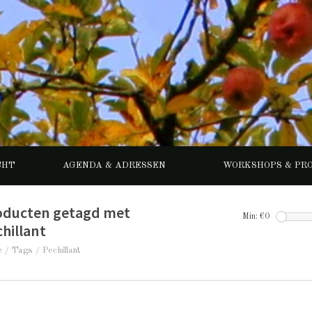
CHT
AGENDA & ADRESSEN
WORKSHOPS & PR
oducten getagd met
Min: €
0
hillant
e
/
Tags
/
Pechillant