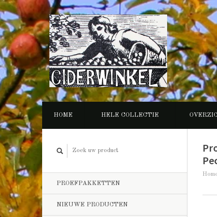
HOME
HELE COLLECTIE
OVERZI
Pr
Pec
Hom
PROEFPAKKETTEN
NIEUWE PRODUCTEN