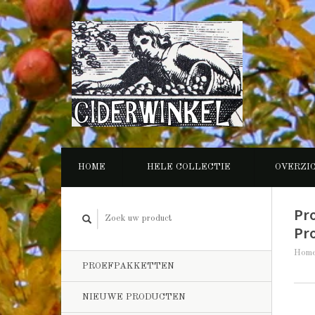
HOME
HELE COLLECTIE
OVERZI
Pr
Pro
Hom
PROEFPAKKETTEN
NIEUWE PRODUCTEN