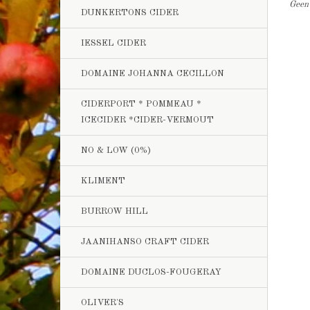
Geen 
DUNKERTONS CIDER
IESSEL CIDER
DOMAINE JOHANNA CECILLON
CIDERPORT * POMMEAU *
ICECIDER *CIDER-VERMOUT
NO & LOW (0%)
KLIMENT
BURROW HILL
JAANIHANSO CRAFT CIDER
DOMAINE DUCLOS-FOUGERAY
OLIVER'S