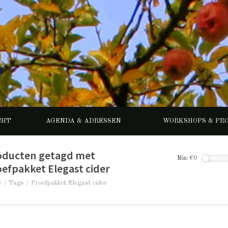
CHT
AGENDA & ADRESSEN
WORKSHOPS & PR
oducten getagd met
Min: €
0
efpakket Elegast cider
e
/
Tags
/
Proefpakket Elegast cider