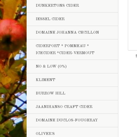
DUNKERTONS CIDER
IESSEL CIDER
DOMAINE JOHANNA CECILLON
CIDERPORT * POMMEAU *
ICECIDER *CIDER-VERMOUT
NO & LOW (0%)
KLIMENT
BURROW HILL
JAANIHANSO CRAFT CIDER
DOMAINE DUCLOS-FOUGERAY
OLIVER'S