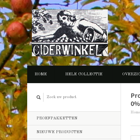
HOME
HELE COLLECTIE
OVERZI
Pr
0%
Hom
PROEFPAKKETTEN
NIEUWE PRODUCTEN