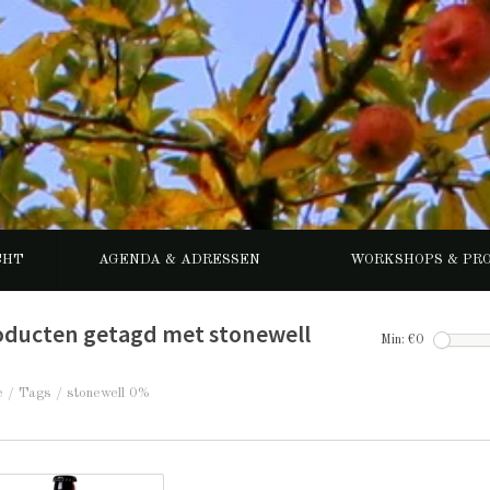
CHT
AGENDA & ADRESSEN
WORKSHOPS & PR
oducten getagd met stonewell
Min: €
0
e
/
Tags
/
stonewell 0%