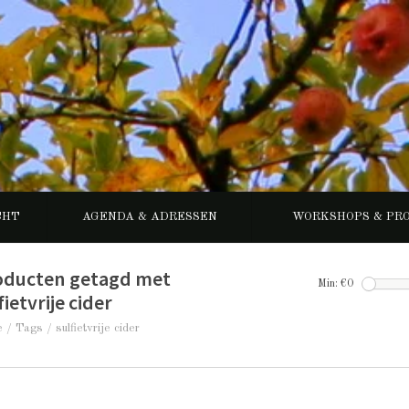
CHT
AGENDA & ADRESSEN
WORKSHOPS & PR
oducten getagd met
Min: €
0
fietvrije cider
e
/
Tags
/
sulfietvrije cider