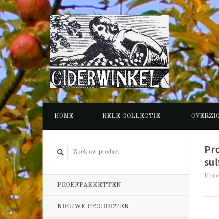
HOME
HELE COLLECTIE
OVERZI
Pr
sul
Hom
PROEFPAKKETTEN
NIEUWE PRODUCTEN