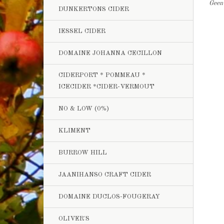
Geen 
DUNKERTONS CIDER
IESSEL CIDER
DOMAINE JOHANNA CECILLON
CIDERPORT * POMMEAU *
ICECIDER *CIDER-VERMOUT
NO & LOW (0%)
KLIMENT
BURROW HILL
JAANIHANSO CRAFT CIDER
DOMAINE DUCLOS-FOUGERAY
OLIVER'S