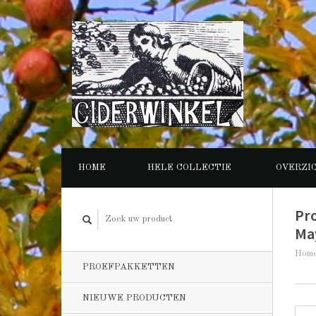
HOME
HELE COLLECTIE
OVERZI
Pr
Ma
Hom
PROEFPAKKETTEN
NIEUWE PRODUCTEN