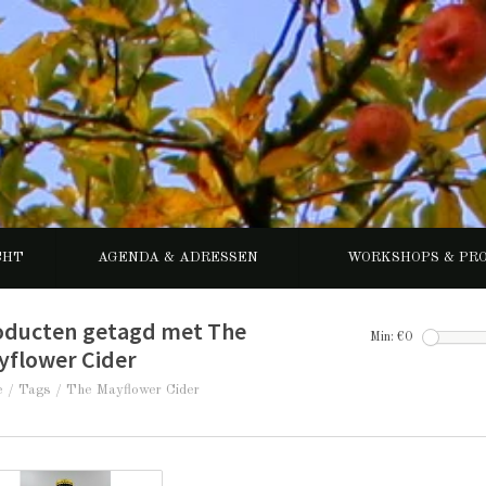
CHT
AGENDA & ADRESSEN
WORKSHOPS & PR
oducten getagd met The
Min: €
0
yflower Cider
e
/
Tags
/
The Mayflower Cider