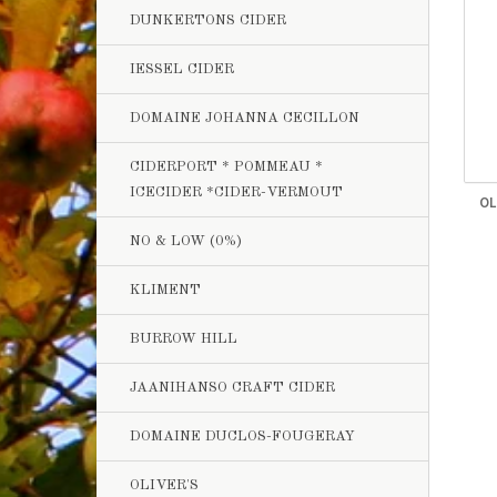
DUNKERTONS CIDER
IESSEL CIDER
DOMAINE JOHANNA CECILLON
CIDERPORT * POMMEAU *
ICECIDER *CIDER-VERMOUT
OL
NO & LOW (0%)
KLIMENT
BURROW HILL
JAANIHANSO CRAFT CIDER
DOMAINE DUCLOS-FOUGERAY
OLIVER'S