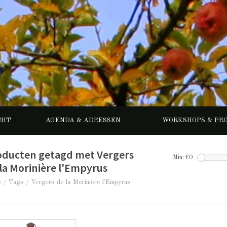
CHT
AGENDA & ADRESSEN
WORKSHOPS & PR
oducten getagd met Vergers
Min: €
0
la Morinière l'Empyrus
e
/
Tags
/
Vergers de la Morinière l'Empyrus