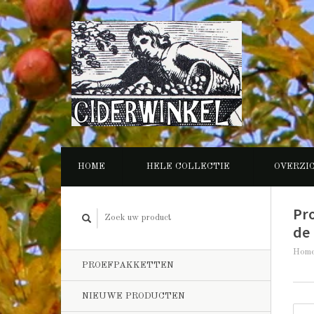
HOME
HELE COLLECTIE
OVERZI
Pr
de 
Hom
PROEFPAKKETTEN
NIEUWE PRODUCTEN