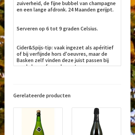
zuiverheid, de fijne bubbel van champagne
en een lange afdronk. 24 Maanden gerijpt.
Serveren op 6 tot 9 graden Celsius.
Cider&Spijs-tip: vaak ingezet als apéritief
of bij verfijnde hors d'oeuvres, maar de
Basken zelf vinden deze juist passen bij
rood vlees of een dessert.
Info van de maker:
After selecting the apples (oa de soorten
ciderrassen Astarbe en Mendiola), the must
Gerelateerde producten
is transferred into select wooden casks or
‘kupelas’. The cideris bottled following
alcoholic fermentation and subsequent
malolactic fermentation. We make our
ByHur sparkling cider using the traditional
champenoise method. Uncorked and