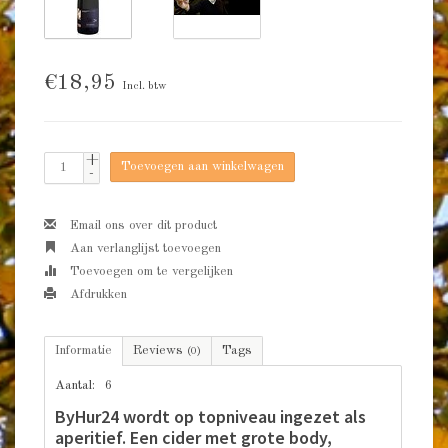
€18,95
Incl. btw
+
Toevoegen aan winkelwagen
-
Email ons over dit product
Aan verlanglijst toevoegen
Toevoegen om te vergelijken
Afdrukken
Informatie
Reviews
Tags
(0)
Aantal:
6
ByHur24 wordt op topniveau ingezet als
aperitief. Een cider met grote body,