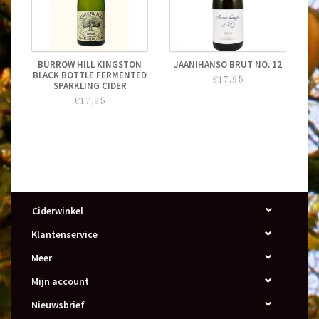
labelled after ageing for 24 month in the
“Cava Tolare” cellar.
BURROW HILL KINGSTON
JAANIHANSO BRUT NO. 12
BLACK BOTTLE FERMENTED
€17,95
SPARKLING CIDER
€17,95
Ciderwinkel
Klantenservice
Meer
Mijn account
Nieuwsbrief