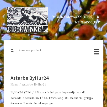
WINKELWAGEN (€0,00)
MIJN ACCOUNT
Astarbe ByHur24
Home
/
Astarbe ByHur24
ByHur24 (75cl / 8% alc.) is het paradepaardje van dit
oeroude ciderhuis uit 1563. Extra lang -24 maanden- gerijpt.
Summum. Baskische champagne.