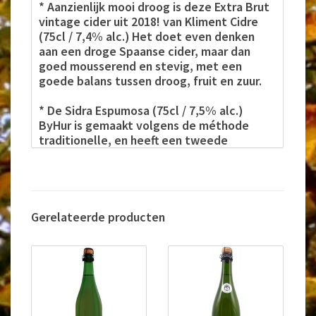
* Aanzienlijk mooi droog is deze Extra Brut
vintage cider uit 2018! van Kliment Cidre
(75cl / 7,4% alc.) Het doet even denken
aan een droge Spaanse cider, maar dan
goed mousserend en stevig, met een
goede balans tussen droog, fruit en zuur.
* De Sidra Espumosa (75cl / 7,5% alc.)
ByHur is gemaakt volgens de méthode
traditionelle, en heeft een tweede
vergisting van 12 maanden op de fles
meegemaakt. Frisdroge, zeer zuivere, bijna
Cava-achtige cider, gemaakt door de 15de
(!) generatie in deze regio bij San
Sebastian.
Gerelateerde producten
* Krachtige droge Engelse cider (75cl / 8%
alc.) die op fles is vergist na de eerste
wilde gisting. Met kenmerken van hout,
rokerigheid en daarbij een appelfrisheid
met stevige tannines. Minstens in te