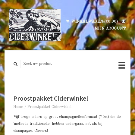
WINKELWAGEN (€0,00)
MIJN ACCOUNT
Proostpakket Ciderwinkel
Home
/
Proostpakket Ciderwinkel
Vijf droge ciders op groot champagneflesformaat (75cl) die de
'méthode traditionelle' hebben ondergaan, net als bij
champagne. Cheers!